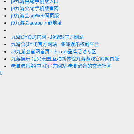
j9九游会ag手机版入口
j9九游会ag手机版官网
j9九游会agWeb网页版
j9九游会agapp下载地址
九游(JYOU)官网 - J9游戏官方网站
九游会(JYH)官方网站 - 亚洲娱乐权威平台
J9九游会官网首页 - j9.com品牌活动专区
九游娱乐-指尖乐园,互动新体验九游游戏官网网页版
老哥俱乐部(中国)官方网站-老哥必备的交流社区