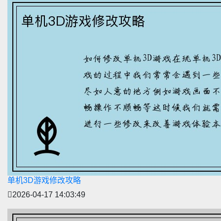
单机3D游戏修改攻略
2026-04-17 14:03:49