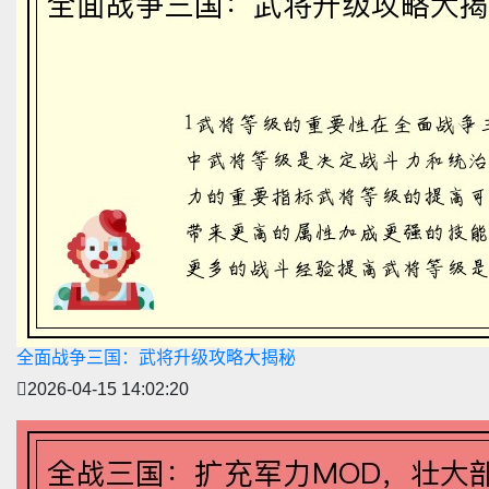
全面战争三国：武将升级攻略大揭秘
2026-04-15 14:02:20