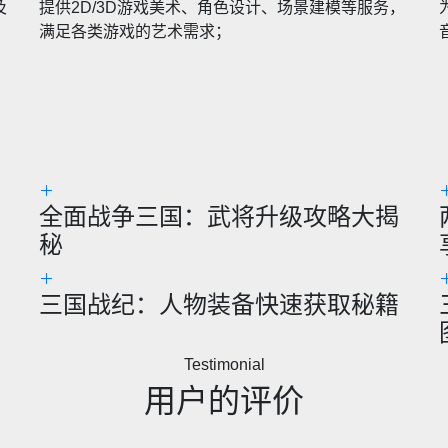
及
提供2D/3D游戏美术、角色设计、场景建模等服务，
；
满足各类游戏的艺术需求；
全面战争三国：武将升级攻略大揭
秘
三国战纪：人物装备快速获取秘籍
Testimonial
用户的评价