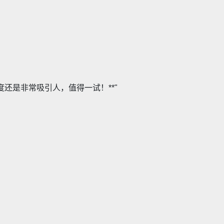
还是非常吸引人，值得一试！**"