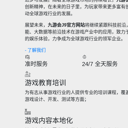
创新精神，在未来的日子里，为玩家带来更多富有
动全球游戏行业的发展。
展望未来，
九游会J9官方网站
将继续紧跟科技前沿
能、大数据等前沿技术在游戏产业中的应用，致力
的娱乐体验，力争成为全球游戏行业的领军企业。
- 了解我们
准时服务
24/7 全天服务
游戏教育培训
为有志从事游戏行业的人提供专业的培训课程，覆
游戏设计、开发、测试等方面；
游戏内容本地化