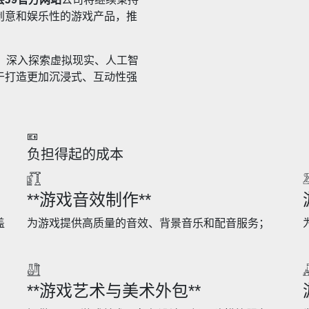
创意和娱乐性的游戏产品，推
，深入探索虚拟现实、人工智
于打造更加沉浸式、互动性强
负担得起的成本
**游戏音效制作**
盖
为游戏提供高质量的音效、背景音乐和配音服务；
**游戏艺术与美术外包**