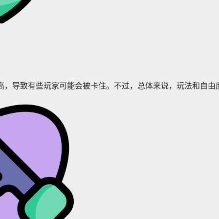
过高，导致有些玩家可能会被卡住。不过，总体来说，玩法和自由度