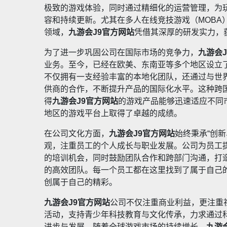
极致的游戏体验，同时通过精细化的运营管理，为
容和持续更新。尤其在多人在线竞技游戏（MOBA
领域，
九游会J9官方网站
凭借其深厚的研发实力，
为了进一步巩固公司在国际市场的竞争力，
九游会
业务。至今，已经在欧美、东南亚等多个地区设立
不仅拥有一支经验丰富的本地化团队，还通过与世
供商的合作，不断提升产品的国际化水平。这种跨
得
九游会J9官方网站
的游戏产品能够迅速适应不同
地区的游戏平台上取得了卓越的成绩。
在公司文化方面，
九游会J9官方网站
始终秉承“创
观，注重员工的个人成长与职业发展。公司为员工
的培训机会，同时鼓励团队合作和跨部门沟通，打
的高效团队。每一个员工都在这里找到了属于自己
创属于自己的精彩。
九游会J9官方网站
公司不仅注重商业利益，更注重
活动，支持青少年科技教育与文化传承，力求通过
进步与发展。随着全球游戏市场的持续增长，
九游