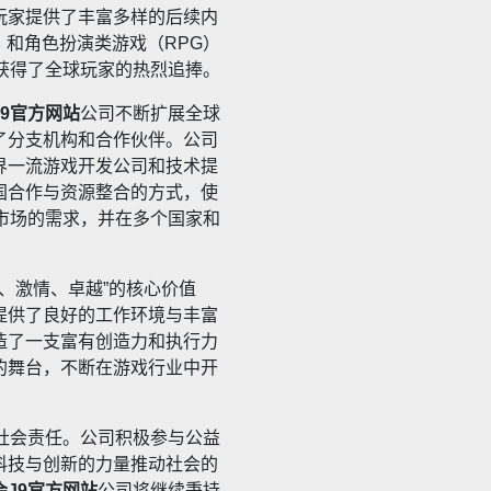
玩家提供了丰富多样的后续内
）和角色扮演类游戏（RPG）
获得了全球玩家的热烈追捧。
J9官方网站
公司不断扩展全球
了分支机构和合作伙伴。公司
界一流游戏开发公司和技术提
国合作与资源整合的方式，使
市场的需求，并在多个国家和
新、激情、卓越”的核心价值
提供了良好的工作环境与丰富
造了一支富有创造力和执行力
的舞台，不断在游戏行业中开
社会责任。公司积极参与公益
科技与创新的力量推动社会的
会J9官方网站
公司将继续秉持