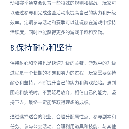
动和赛季通常会设置一些特殊的规则和挑战，玩家可
以通过参与和完成这些活动来提高自己的实力和升级
效率。定期参与活动和赛季可以让玩家在游戏中保持
活跃度，同时也能获得更多的游戏乐趣和奖励。
8.保持耐心和坚持
保持耐心和坚持也是快速升级的关键。游戏中的升级
过程是一个长期的积累和努力的过程，玩家需要保持
耐心和坚持，不断提升自己的实力和游戏经验。遇到
困难和挑战时，不要轻易放弃，相信自己的能力，坚
持下去，最终一定能够取得理想的成绩。
通过选择适合的职业、合理分配属性点、参与副本和
任务、参与公会活动、合理利用道具和技能、与其他