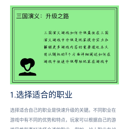
1.选择适合的职业
选择适合自己的职业是快速升级的关键。不同职业在
游戏中有不同的优势和特点，玩家可以根据自己的游