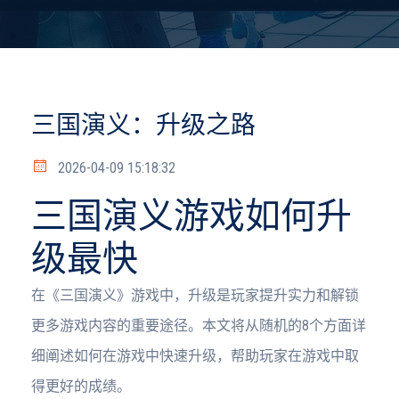
三国演义：升级之路
2026-04-09 15:18:32
三国演义游戏如何升
级最快
在《三国演义》游戏中，升级是玩家提升实力和解锁
更多游戏内容的重要途径。本文将从随机的8个方面详
细阐述如何在游戏中快速升级，帮助玩家在游戏中取
得更好的成绩。