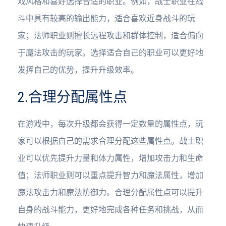
戏风格和喜好选择合适的职业。例如，战士职业在战
斗中具有较高的输出能力，适合喜欢近身战斗的玩
家；法师职业则擅长远程攻击和群体控制，适合偏向
于魔法攻击的玩家。选择适合自己的职业可以更好地
发挥自己的优势，提升升级效率。
2.合理分配属性点
在游戏中，每次升级都会获得一定数量的属性点，玩
家可以根据自己的需求合理分配这些属性点。战士职
业可以优先提升力量和体力属性，增加攻击力和生命
值；法师职业则可以重点提升智力和魔法属性，增加
魔法攻击力和魔法防御力。合理分配属性点可以提升
自身的战斗能力，更好地完成各种任务和挑战，从而